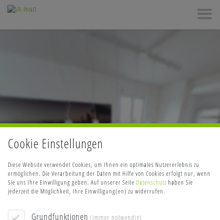
Cookie Einstellungen
Diese Website verwendet Cookies, um Ihnen ein optimales Nutzererlebnis zu
ermöglichen. Die Verarbeitung der Daten mit Hilfe von Cookies erfolgt nur, wenn
Sie uns Ihre Einwilligung geben.
Auf unserer Seite
Datenschutz
haben Sie
jederzeit die Möglichkeit, Ihre Einwilligung(en) zu widerrufen.
INFO: krpano 1.18.1 (build 2014-11-19)
CLOSE
INFO: Android 14 (Pixel 8) - Chrome 131.0 - WebGL
Grundfunktionen
INFO: Registered to: Ivo Werner
(immer notwendig)
ERROR: loading of ref/2/panos/wz.tiles/l1_l_1_2.jpg failed!