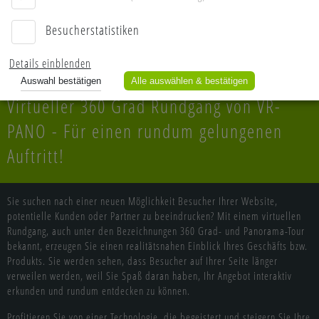
ERROR: loading of ref/2/panos/wz.tiles/l1_l_1_1.jpg failed!
ERROR: loading of ref/2/panos/wz.tiles/l1_f_2_1.jpg failed!
ERROR: loading of ref/2/panos/wz.tiles/l1_d_1_1.jpg failed!
ERROR: loading of ref/2/panos/wz.tiles/l1_f_1_1.jpg failed!
Besucherstatistiken
ERROR: loading of ref/2/panos/wz.tiles/l1_b_2_2.jpg failed!
ERROR: loading of ref/2/panos/wz.tiles/l1_d_2_1.jpg failed!
ERROR: loading of ref/2/panos/wz.tiles/l1_b_1_2.jpg failed!
ERROR: loading of ref/2/panos/wz.tiles/l1_u_2_1.jpg failed!
ERROR: loading of ref/2/panos/wz.tiles/l1_f_2_2.jpg failed!
ERROR: loading of ref/2/panos/wz.tiles/l1_d_1_2.jpg failed!
Auswahl bestätigen
Alle auswählen & bestätigen
Virtueller 360 Grad Rundgang von VR-
PANO - Für einen rundum gelungenen
Auftritt!
Sie suchen nach einer neuen Möglichkeit Besucher Ihrer Website,
potentielle Kunden oder Partner zu beeindrucken? Mit einem virtuellen
Rundgang, auch unter den Bezeichnungen 360 Grad- und Panorama-Tour
bekannt, erzeugen Sie einen realitätsnahen Einblick Ihres Geschäfts bzw.
Produkts. Sie werden sehen, dass Besucher auf Ihrer Seite länger
verweilen werden, weil Sie Spaß daran haben, Ihr Angebot interaktiv
erkunden und rundum entdecken zu können.
Profitieren Sie von einer Technologie, die begeistert und steigern Sie Ihre